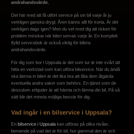
andrahandsvärde.
Det här med att få utfört service på sin bil varje år ju
verkligen ganska drygt. Åren känns allt för korta. Är det
verkligen dags igen? Men du vet med dig att risken för
problem minskar när bilen servas varje år. En komplett
ifylld servicebok är också viktig för bilens
andrahandsvärde.
För dig som bor i Uppsala är det som tur är inte svårt att
hitta en verkstad som kan utföra bilservice. När du ändå
ska lämna in bilen är det lika bra att låta dem åtgärda
eventuella andra saker som behövs. En tjänst som de
dessutom erbjuder är att hämta och lämna din bil. På så
sätt blir det minsta möjliga besvär för dig.
Vad ingår i en bilservice i Uppsala?
En
bilservice i Uppsala
kan utföras på olika nivåer,
beroende på vad det är för bil, hur gammal den är och