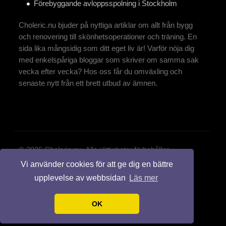
Förebyggande avloppsspolning i Stockholm
Choleric.nu bjuder på nyttiga artiklar om allt från bygg
och renovering till skönhetsoperationer och träning. En
sida lika mångsidig som ditt eget liv är! Varför nöja dig
med enkelspåriga bloggar som skriver om samma sak
vecka efter vecka? Hos oss får du omväxling och
senaste nytt från ett brett utbud av ämnen.
© 2026 Choleric.nu. Alla rättigheter förbehållna.
Vi använder cookies för att ge dig en bättre
Design by:
styleshout
upplevelse av webbsidan
Läs mer
OK