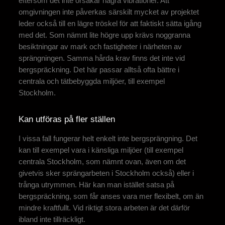
eftersom det inte orsakar några vibrationer. Att
omgivningen inte påverkas särskilt mycket av projektet
leder också till en lägre tröskel för att faktiskt sätta igång
med det. Som nämnt lite högre upp krävs noggranna
besiktningar av mark och fastigheter i närheten av
sprängningen. Samma hårda krav finns det inte vid
bergspräckning. Det här passar alltså ofta bättre i
centrala och tätbebyggda miljöer, till exempel
Stockholm.
Kan utföras på fler ställen
I vissa fall fungerar helt enkelt inte bergsprängning. Det
kan till exempel vara i känsliga miljöer (till exempel
centrala Stockholm, som nämnt ovan, även om det
givetvis sker sprängarbeten i Stockholm också) eller i
trånga utrymmen. Här kan man istället satsa på
bergspräckning, som får anses vara mer flexibelt, om än
mindre kraftfullt. Vid riktigt stora arbeten är det därför
ibland inte tillräckligt.