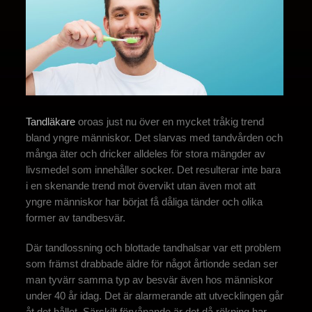
Tandläkare
oroas just nu över en mycket tråkig trend
bland yngre människor. Det slarvas med tandvården och
många äter och dricker alldeles för stora mängder av
livsmedel som innehåller socker. Det resulterar inte bara
i en skenande trend mot övervikt utan även mot att
yngre människor har börjat få dåliga tänder och olika
former av tandbesvär.
Där tandlossning och blottade tandhalsar var ett problem
som främst drabbade äldre för något årtionde sedan ser
man tyvärr samma typ av besvär även hos människor
under 40 år idag. Det är alarmerande att utvecklingen går
åt det hållet. Särskilt förvånande är det då rökning har