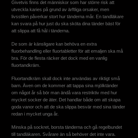
Givetvis finns det människor som har större risk att
utveckla karies på grund av ärftliga orsaker, men
livsstilen påverkar stort hur tänderna mår. En tandläkare
kan svara på hur just du ska sköta dina tänder bäst för
att slippa att få hål i tänderna.
De som är känsligare kan behöva en extra
fluorbehandling eller fluortabletter för att emaljen ska må
bra. För de flesta räcker det dock med en vanlig
fluortandkräm.
Fluortandkräm skall dock inte användas av riktigt små
barn. Även om de kommer att tappa sina mjölktänder
om något år så bör man ändå vara restriktiv med hur
mycket socker de äter. Det handlar både om att skapa
goda vanor och att de ska slippa besvär med sina tänder
redan i mycket unga år.
Minska på sockret, borsta tänderna och gå regelbundet
till tandläkaren. Svårare än så behöver det inte vara.