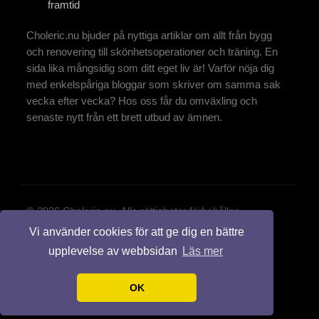
framtid
Choleric.nu bjuder på nyttiga artiklar om allt från bygg
och renovering till skönhetsoperationer och träning. En
sida lika mångsidig som ditt eget liv är! Varför nöja dig
med enkelspåriga bloggar som skriver om samma sak
vecka efter vecka? Hos oss får du omväxling och
senaste nytt från ett brett utbud av ämnen.
© 2026 Choleric.nu. Alla rättigheter förbehållna.
Vi använder cookies för att ge dig en bättre
Design by:
styleshout
upplevelse av webbsidan
Läs mer
OK