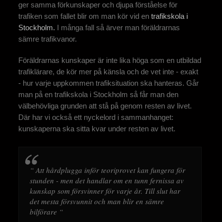
ger samma förkunskaper och djupa förståelse för
trafiken som fallet blir om man kör vid en
trafikskola i
Stockholm.
I många fall så ärver man föräldrarnas
sämre trafikvanor.
Föräldrarnas kunskaper är inte lika höga som en utbildad
trafiklärare, de kör mer på känsla och de vet inte - exakt
- hur varje uppkommen trafiksituation ska hanteras. Går
man på en trafikskola i Stockholm så får man den
välbehövliga grunden att stå på genom resten av livet.
Där har vi också ett nyckelord i sammanhanget:
kunskaperna ska sitta kvar under resten av livet.
“ Att hårdplugga inför teoriprovet kan fungera för
stunden - men det handlar om en tunn fernissa av
kunskap som försvinner för varje år. Till slut har
det mesta försvunnit och man blir en sämre
bilförare “