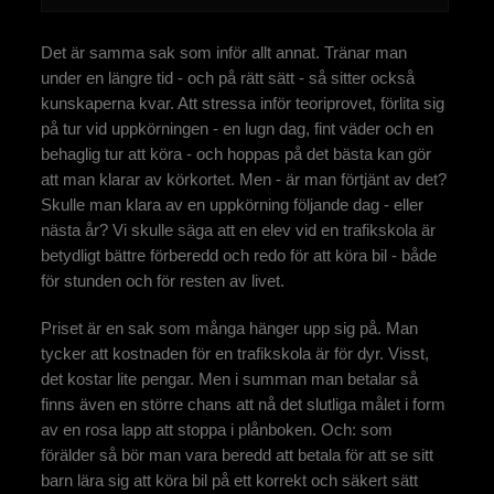
Det är samma sak som inför allt annat. Tränar man
under en längre tid - och på rätt sätt - så sitter också
kunskaperna kvar. Att stressa inför teoriprovet, förlita sig
på tur vid uppkörningen - en lugn dag, fint väder och en
behaglig tur att köra - och hoppas på det bästa kan gör
att man klarar av körkortet. Men - är man förtjänt av det?
Skulle man klara av en uppkörning följande dag - eller
nästa år? Vi skulle säga att en elev vid en trafikskola är
betydligt bättre förberedd och redo för att köra bil - både
för stunden och för resten av livet.
Priset är en sak som många hänger upp sig på. Man
tycker att kostnaden för en trafikskola är för dyr. Visst,
det kostar lite pengar. Men i summan man betalar så
finns även en större chans att nå det slutliga målet i form
av en rosa lapp att stoppa i plånboken. Och: som
förälder så bör man vara beredd att betala för att se sitt
barn lära sig att köra bil på ett korrekt och säkert sätt