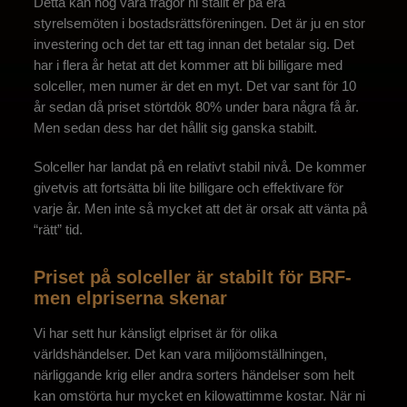
Detta kan nog vara frågor ni ställt er på era
styrelsemöten i bostadsrättsföreningen. Det är ju en stor
investering och det tar ett tag innan det betalar sig. Det
har i flera år hetat att det kommer att bli billigare med
solceller, men numer är det en myt. Det var sant för 10
år sedan då priset störtdök 80% under bara några få år.
Men sedan dess har det hållit sig ganska stabilt.
Solceller har landat på en relativt stabil nivå. De kommer
givetvis att fortsätta bli lite billigare och effektivare för
varje år. Men inte så mycket att det är orsak att vänta på
“rätt” tid.
Priset på solceller är stabilt för BRF-
men elpriserna skenar
Vi har sett hur känsligt elpriset är för olika
världshändelser. Det kan vara miljöomställningen,
närliggande krig eller andra sorters händelser som helt
kan omstörta hur mycket en kilowattimme kostar. När ni