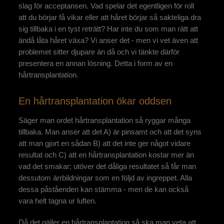
slag för acceptansen. Vad spelar det egentligen för roll
att du börjar få vikar eller att håret börjar så sakteliga dra
sig tillbaka i en tyst reträtt? Har inte du som man rätt att
ändå låta håret växa? Vi anser det - men vi vet även att
problemet sitter djupare än då och vi tänkte därför
presentera en annan lösning. Detta i form av en
hårtransplantation.
En hårtransplantation ökar oddsen
Säger man ordet hårtransplantation så ryggar många
tillbaka. Man anser att det A) är pinsamt och att det syns
att man gjort en sådan B) att det inte ger något vidare
resultat och C) att en hårtransplantation kostar mer än
vad det smakar; utöver det dåliga resultatet så får man
dessutom ärrbildningar som en följd av ingreppet. Alla
dessa påståenden kan stämma - men de kan också
vara helt tagna ur luften.
Då det gäller en hårtransplantation så ska man veta att