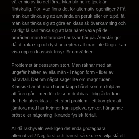
väljer nio av tio det förra. Man blir hellre tjock än
flintskallig. För; vad finns det för alternativ egentligen? Få
män kan tänka sig att använda en peruk eller en tupé, få
män kan tänka sig att göra en klassisk överkamning och
väldigt få kan tänka sig att låta håret växa på de
områden man fortfarande har kvar hår på. Återstår gör
då att raka sig och tyst acceptera att man inte längre kan
visa upp en klassisk frisyr för omvärlden.
Problemet är dessutom stort. Man räknar med att
ungefär hälften av alla män - i någon form - lider av
håravfall. Det om något säger lite om magnituden.
Klassiskt är att man börjar tappa håret som en följd av
att åren går - men för de som drabbas i tidig ålder kan
det hela utvecklas till ett stort problem - ett komplex att
jämföra med hur kvinnor kan uppleva rynkor, hängande
bröst eller någonting liknande fysisk förfall.
Är då rakhyveln verkligen det enda godtagbara
alternativet? Nej, först och främst så skulle vi vilja slå ett