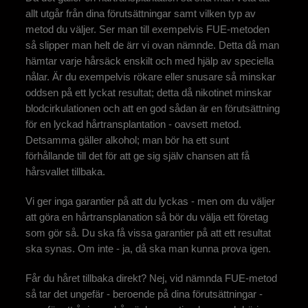
allt utgår från dina förutsättningar samt vilken typ av
metod du väljer. Ser man till exempelvis FUE-metoden
så slipper man helt de ärr vi ovan nämnde. Detta då man
hämtar varje hårsäck enskilt och med hjälp av speciella
nålar. Är du exempelvis rökare eller snusare så minskar
oddsen på ett lyckat resultat; detta då nikotinet minskar
blodcirkulationen och att en god sådan är en förutsättning
för en lyckad hårtransplantation - oavsett metod.
Detsamma gäller alkohol; man bör ha ett sunt
förhållande till det för att ge sig själv chansen att få
hårsvallet tillbaka.
Vi ger inga garantier på att du lyckas - men om du väljer
att göra en hårtransplanation så bör du välja ett företag
som gör så. Du ska få vissa garantier på att ett resultat
ska synas. Om inte - ja, då ska man kunna prova igen.
Får du håret tillbaka direkt? Nej, vid nämnda FUE-metod
så tar det ungefär - beroende på dina förutsättningar -