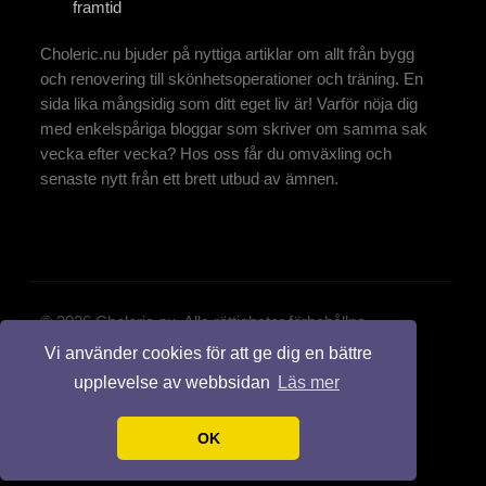
framtid
Choleric.nu bjuder på nyttiga artiklar om allt från bygg
och renovering till skönhetsoperationer och träning. En
sida lika mångsidig som ditt eget liv är! Varför nöja dig
med enkelspåriga bloggar som skriver om samma sak
vecka efter vecka? Hos oss får du omväxling och
senaste nytt från ett brett utbud av ämnen.
© 2026 Choleric.nu. Alla rättigheter förbehållna.
Vi använder cookies för att ge dig en bättre
Design by:
styleshout
upplevelse av webbsidan
Läs mer
OK