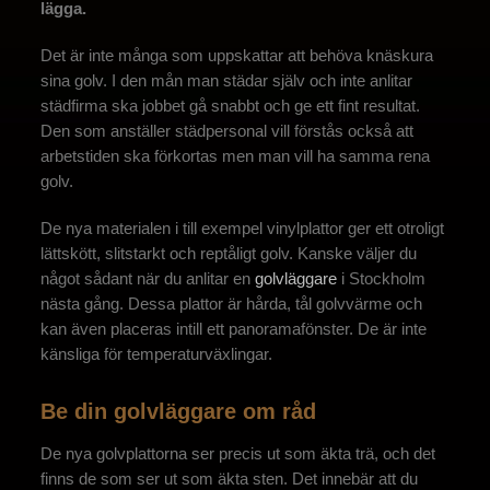
lägga.
Det är inte många som uppskattar att behöva knäskura
sina golv. I den mån man städar själv och inte anlitar
städfirma ska jobbet gå snabbt och ge ett fint resultat.
Den som anställer städpersonal vill förstås också att
arbetstiden ska förkortas men man vill ha samma rena
golv.
De nya materialen i till exempel vinylplattor ger ett otroligt
lättskött, slitstarkt och reptåligt golv. Kanske väljer du
något sådant när du anlitar en
golvläggare
i Stockholm
nästa gång. Dessa plattor är hårda, tål golvvärme och
kan även placeras intill ett panoramafönster. De är inte
känsliga för temperaturväxlingar.
Be din golvläggare om råd
De nya golvplattorna ser precis ut som äkta trä, och det
finns de som ser ut som äkta sten. Det innebär att du