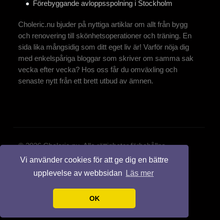
Förebyggande avloppsspolning i Stockholm
Choleric.nu bjuder på nyttiga artiklar om allt från bygg
och renovering till skönhetsoperationer och träning. En
sida lika mångsidig som ditt eget liv är! Varför nöja dig
med enkelspåriga bloggar som skriver om samma sak
vecka efter vecka? Hos oss får du omväxling och
senaste nytt från ett brett utbud av ämnen.
© 2026 Choleric.nu. Alla rättigheter förbehållna.
Vi använder cookies för att ge dig en bättre
Design by:
styleshout
upplevelse av webbsidan
Läs mer
OK