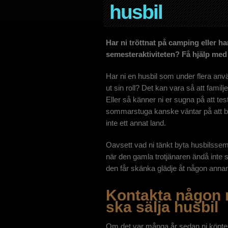
husbil
Har ni tröttnat på camping eller har
semesteraktiviteten? Få hjälp med att
Har ni en husbil som under flera anv
ut sin roll? Det kan vara så att familj
Eller så känner ni er sugna på att tes
sommarstuga kanske väntar på att bli 
inte ett annat land.
Oavsett vad ni tänkt byta husbilssem
när den gamla trotjänaren ändå inte 
den får skänka glädje åt någon annan 
Kontakta någon 
ska sälja husbil
Om det var många år sedan ni köpte e