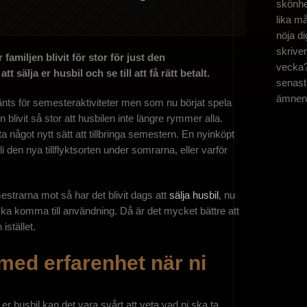
skönhe
lika må
nöja d
skrive
 familjen blivit för stor för just den
vecka?
 sälja er husbil och se till att få rätt betalt.
senaste
ämnen
änts för semesteraktiviteter men som nu börjat spela
en blivit så stor att husbilen inte längre rymmer alla.
ta något nytt sätt att tillbringa semestern. En nyinköpt
den nya tillflyktsorten under somrarna, eller varför
estrarna mot så har det blivit dags att
sälja husbil
, nu
ska komma till användning. Då är det mycket bättre att
istället.
med erfarenhet när ni
r husbil kan det vara svårt att veta vad ni ska ta