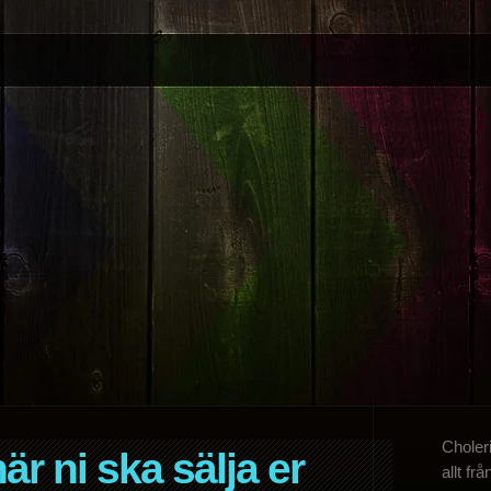
Choleri
när ni ska sälja er
allt fr