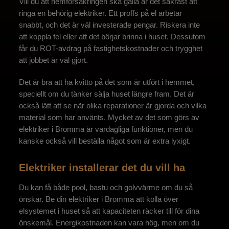
Vill du att hemförsäkringen ska gälla är det säkrast att
ringa en behörig elektriker. Ett proffs på el arbetar
snabbt, och det är väl investerade pengar. Riskera inte
att koppla fel eller att det börjar brinna i huset. Dessutom
får du ROT-avdrag på fastighetskostnader och trygghet
att jobbet är väl gjort.
Det är bra att ha kvitto på det som är utfört i hemmet,
speciellt om du tänker sälja huset längre fram. Det är
också lätt att se när olika reparationer är gjorda och vilka
material som har använts. Mycket av det som görs av
elektriker i Bromma är vardagliga funktioner, men du
kanske också vill beställa något som är extra lyxigt.
Elektriker installerar det du vill ha
Du kan få både pool, bastu och golvvärme om du så
önskar. Be din elektriker i Bromma att kolla över
elsystemet i huset så att kapaciteten räcker till för dina
önskemål. Energikostnaden kan vara hög, men om du